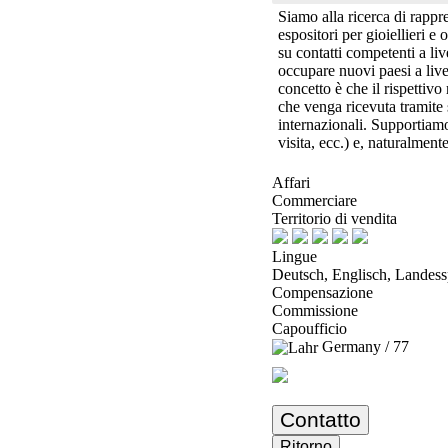
Siamo alla ricerca di rappr
espositori per gioiellieri e 
su contatti competenti a li
occupare nuovi paesi a livel
concetto è che il rispettiv
che venga ricevuta tramite s
internazionali. Supportiamo 
visita, ecc.) e, naturalment
Affari
Commerciare
Territorio di vendita
Lingue
Deutsch, Englisch, Landes
Compensazione
Commissione
Capoufficio
Germany / 77
Contatto
Ritorno