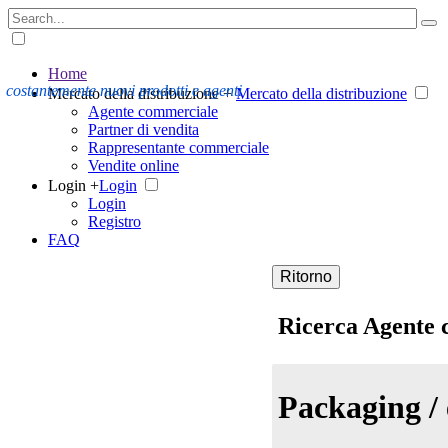
Home
costantemente nuovi prodotti e agenti
Mercato della distribuzione +
Mercato della distribuzione
Agente commerciale
Partner di vendita
Rappresentante commerciale
Vendite online
Login +
Login
Login
Registro
FAQ
Ritorno
Ricerca Agente
Packaging / e