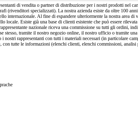
esentanti di vendita o partner di distribuzione per i nostri prodotti nel 
orafi (rivenditori specializzati). La nostra azienda esiste da oltre 100 ann
vello internazionale. Al fine di espandere ulteriormente la nostra area di
lo locale. Esiste già una base di clienti esistente che può essere rilevata a
o rappresentante nazionale riceva una commissione su tutti gli ordini, in
e stesso, tramite il nostro negozio online, il nostro ufficio o tramite una 
i nostri rappresentanti con tutti i materiali necessari (in particolare camp
e, con tutte le informazioni (elenchi clienti, elenchi commissioni, analisi 
sprache