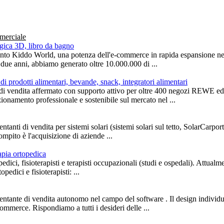
merciale
gica 3D, libro da bagno
to Kiddo World, una potenza dell'e-commerce in rapida espansione nel s
i due anni, abbiamo generato oltre 10.000.000 di ...
di prodotti alimentari, bevande, snack, integratori alimentari
te di vendita affermato con supporto attivo per oltre 400 negozi REW
zionamento professionale e sostenibile sul mercato nel ...
entanti di vendita per sistemi solari (sistemi solari sul tetto, SolarCarport
mpito è l'acquisizione di aziende ...
apia ortopedica
pedici, fisioterapisti e terapisti occupazionali (studi e ospedali). Attualm
opedici e fisioterapisti: ...
ntante di vendita autonomo nel campo del software . Il design individu
commerce. Rispondiamo a tutti i desideri delle ...