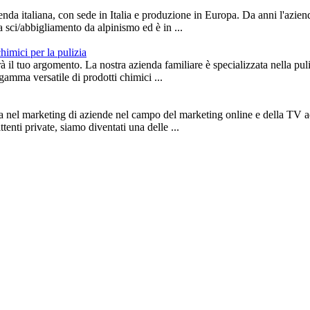
enda italiana, con sede in Italia e produzione in Europa. Da anni l'aziend
sci/abbigliamento da alpinismo ed è in ...
himici per la pulizia
rà il tuo argomento. La nostra azienda familiare è specializzata nella pul
gamma versatile di prodotti chimici ...
za nel marketing di aziende nel campo del marketing online e della TV a
enti private, siamo diventati una delle ...