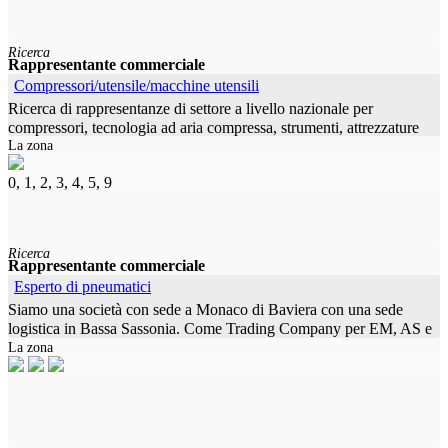
Ricerca
Rappresentante commerciale
Compressori/utensile/macchine utensili
Ricerca di rappresentanze di settore a livello nazionale per
compressori, tecnologia ad aria compressa, strumenti, attrezzature
La zona
officina, Macchine agricole. Ottimi prodotti con un buon rapporto
0, 1, 2, 3, 4, 5, 9
Ricerca
Rappresentante commerciale
Esperto di pneumatici
Siamo una società con sede a Monaco di Baviera con una sede
logistica in Bassa Sassonia. Come Trading Company per EM, AS e
La zona
OTR pneumatici e carcasse, siamo in grado di offrire ai nostri
clienti una