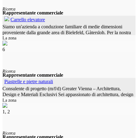
Ricerca
Rappresentante commerciale
Carrello elevatore
Siamo un'azienda a conduzione familiare di medie dimensioni
proveniente dalla grande area di Bielefeld, Gàtersloh. Per la nostra
La zona
filiale nella grande area di Francoforte, stiamo cercando un
6
Ricerca
Rappresentante commerciale
Piastrelle e pietre naturali
Consulente di progetto (m/f/d) Greater Vienna – Architettura,
Design e Materiali Esclusivi Sei appassionato di architettura, design
La zona
e materiali pregiati? Allora abbiamo la sfida giusta per voi.
1, 2
Ricerca
Rappresentante commerciale