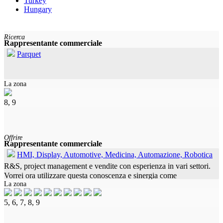
Turkey
Hungary
Ricerca
Rappresentante commerciale
Parquet
La zona
8, 9
Offrire
Rappresentante commerciale
HMI, Display, Automotive, Medicina, Automazione, Robotica
R&S, project management e vendite con esperienza in vari settori.
Vorrei ora utilizzare questa conoscenza e sinergia come
La zona
collegamento per lo sviluppo di nuovi segmenti di mercato e la
creazione
5, 6, 7, 8, 9