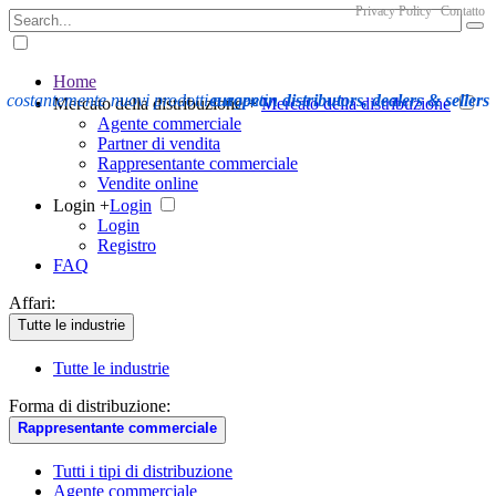
Privacy Policy
Contatto
Home
costantemente nuovi prodotti e agenti
european distributors, dealers & sellers
Mercato della distribuzione +
Mercato della distribuzione
Agente commerciale
Partner di vendita
Rappresentante commerciale
Vendite online
Login +
Login
Login
Registro
FAQ
Affari:
Tutte le industrie
Tutte le industrie
Forma di distribuzione:
Rappresentante commerciale
Tutti i tipi di distribuzione
Agente commerciale