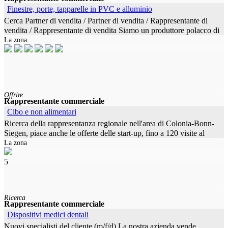
Finestre, porte, tapparelle in PVC e alluminio
Cerca Partner di vendita / Partner di vendita / Rappresentante di
vendita / Rappresentante di vendita Siamo un produttore polacco di
La zona
prodotti di alta qualità in plastica e alluminio (finestre,
Offrire
Rappresentante commerciale
Cibo e non alimentari
Ricerca della rappresentanza regionale nell'area di Colonia-Bonn-
Siegen, piace anche le offerte delle start-up, fino a 120 visite al
La zona
mese, ottima conoscenza nel campo della Lancio del prodotto ,
5
Ricerca
Rappresentante commerciale
Dispositivi medici dentali
Nuovi specialisti del cliente (m/f/d) La nostra azienda vende