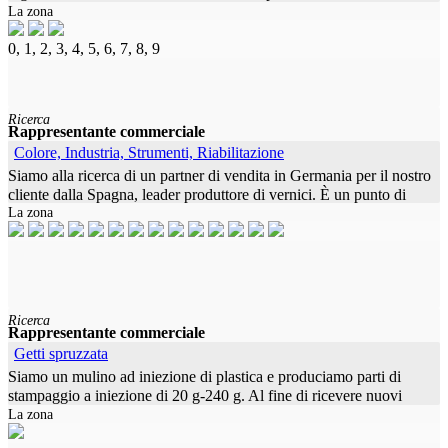
La zona
per l'acquisizione di nuove pratiche dentistiche. I nostri prodotti
0, 1, 2, 3, 4, 5, 6, 7, 8, 9
Ricerca
Rappresentante commerciale
Colore, Industria, Strumenti, Riabilitazione
Siamo alla ricerca di un partner di vendita in Germania per il nostro
cliente dalla Spagna, leader produttore di vernici. È un punto di
La zona
riferimento per i pittori professionisti e leader nel settore
Ricerca
Rappresentante commerciale
Getti spruzzata
Siamo un mulino ad iniezione di plastica e produciamo parti di
stampaggio a iniezione di 20 g-240 g. Al fine di ricevere nuovi
La zona
ordini, stiamo cercando un rappresentante di vendita visitato dalle