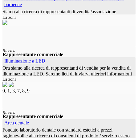
barbecue
Siamo alla ricerca di rappresentanti di vendita/associazione
La zona
telefonica di vendita, ecc. su base freelance o di lavoro in tutta
l'area federale del commercio e della gastronomia. Soprattutto
barbecue
Ricerca
Rappresentante commerciale
Illuminazione a LED
Ora siamo alla ricerca di rappresentanti di vendita per la vendita di
illuminazione a LED. Saremo lieti di inviarvi ulteriori informazioni
La zona
sui nostri prodotti dopo aver contattato voi, che siamo
0, 1, 3, 7, 8, 9
Ricerca
Rappresentante commerciale
Area dentale
Fondato laboratorio dentale con standard estetici a prezzi
ragionevoli è alla ricerca di consulenti di prodotto / servizio estero