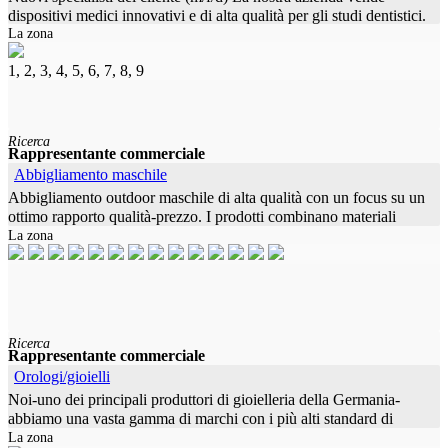
dispositivi medici innovativi e di alta qualità per gli studi dentistici.
La zona
I nostri prodotti sono ottime alternative con un alto rapporto
1, 2, 3, 4, 5, 6, 7, 8, 9
Ricerca
Rappresentante commerciale
Abbigliamento maschile
Abbigliamento outdoor maschile di alta qualità con un focus su un
ottimo rapporto qualità-prezzo. I prodotti combinano materiali
La zona
resistenti, comfort da indossare e un design pulito e senza tempo,
Ricerca
Rappresentante commerciale
Orologi/gioielli
Noi-uno dei principali produttori di gioielleria della Germania-
abbiamo una vasta gamma di marchi con i più alti standard di
La zona
qualità e design