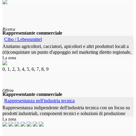
Ricerca
Rappresentante commerciale
Cibo / Lebensmittel
Aiutiamo agricoltori, cacciatori, apicoltori e altri produttori locali a
(ri)conquistare un punto d'appoggio nel marketing diretto regionale,
La zona
ma anche nazionale. Forniamo loro tutti gli strumenti
0, 1, 2, 3, 4, 5, 6, 7, 8, 9
Offrire
Rappresentante commerciale
Rappresentanza nell'industria tecnica
Rappresentanza indipendente dell'industria tecnica con un focus su
prodotti industriali, componenti tecnici e soluzioni di produzione
La zona
che richiedono spiegazioni. Le principali aree di attività sono