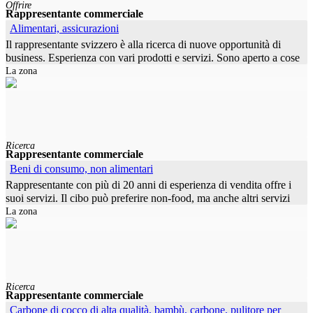
Offrire
Rappresentante commerciale
Alimentari, assicurazioni
Il rappresentante svizzero è alla ricerca di nuove opportunità di
business. Esperienza con vari prodotti e servizi. Sono aperto a cose
La zona
nuove e innovative. Grazie mille per la tua
Ricerca
Rappresentante commerciale
Beni di consumo, non alimentari
Rappresentante con più di 20 anni di esperienza di vendita offre i
suoi servizi. Il cibo può preferire non-food, ma anche altri servizi
La zona
desiderati. Goditi le tue offerte.
Ricerca
Rappresentante commerciale
Carbone di cocco di alta qualità, bambù, carbone, pulitore per