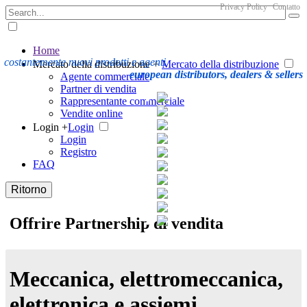
Privacy Policy
Contatto
Home
costantemente nuovi prodotti e agenti
Mercato della distribuzione +
Mercato della distribuzione
european distributors, dealers & sellers
Agente commerciale
Partner di vendita
Rappresentante commerciale
Vendite online
Login +
Login
Login
Registro
FAQ
Ritorno
Offrire Partnership di vendita
Meccanica, elettromeccanica,
elettronica e assiemi