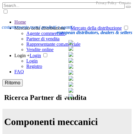
Privacy Policy
Contatto
Home
costantemente nuovi prodotti e agenti
Mercato della distribuzione +
Mercato della distribuzione
european distributors, dealers & sellers
Agente commerciale
Partner di vendita
Rappresentante commerciale
Vendite online
Login +
Login
Login
Registro
FAQ
Ritorno
Ricerca Partner di vendita
Componenti meccanici