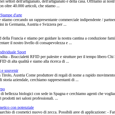
ei settori dell'artigianato, dell'artigianato e della casa. Offriamo ai nos
n oltre 40.000 articoli, che stiamo ...
 Stampe d'arte
 stiamo cercando un rappresentante commerciale indipendente / partner 
ini in Germania, Austria e Svizzera per ...
d della Francia e stiamo per guidare la nostra cantina a conduzione fami
ntare il nostro livello di consapevolezza e ...
ndividuale Sport
ndita - Braccialetti RFID per palestre e strutture per il tempo libero C
ID di alta qualità e siamo alla ricerca di ...
i e souvenir
Tirolo, Austria Come produttore di regali di nome a rapido movimento e
i storia aziendale, cerchiamo rappresentanti di ...
orpo
 di bellezza biologici con sede in Spagna e cerchiamo agenti che voglia
i prodotti nei saloni professionali. ...
etico con potenziale
 marchio di cosmetici nuovo di zecca. Possibili aree di applicazione: - F