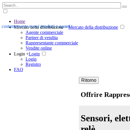
Home
costantemente nuovi prodotti e agenti
Mercato della distribuzione +
Mercato della distribuzione
Agente commerciale
Partner di vendita
Rappresentante commerciale
Vendite online
Login +
Login
Login
Registro
FAQ
Ritorno
Offrire Rappre
Sensori, elet
relè