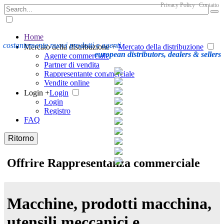
Privacy Policy
Contatto
Home
costantemente nuovi prodotti e agenti
Mercato della distribuzione +
Mercato della distribuzione
european distributors, dealers & sellers
Agente commerciale
Partner di vendita
Rappresentante commerciale
Vendite online
Login +
Login
Login
Registro
FAQ
Ritorno
Offrire Rappresentanza commerciale
Macchine, prodotti macchina,
utensili meccanici e