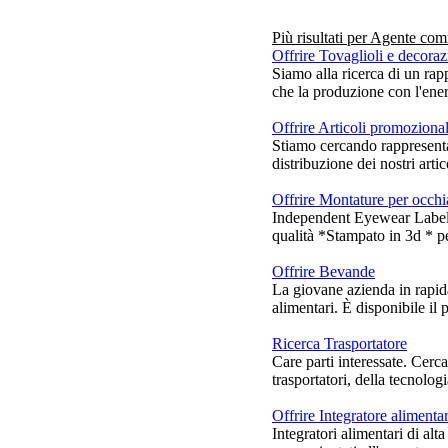
Più risultati per
Agente com
Offrire Tovaglioli e decoraz
Siamo alla ricerca di un rap
che la produzione con l'ener
Offrire Articoli promozional
Stiamo cercando rappresentan
distribuzione dei nostri arti
Offrire Montature per occhi
Independent Eyewear Label è
qualità *Stampato in 3d * pe
Offrire Bevande
La giovane azienda in rapida 
alimentari. È disponibile il p
Ricerca Trasportatore
Care parti interessate. Cerca
trasportatori, della tecnolog
Offrire Integratore aliment
Integratori alimentari di alta