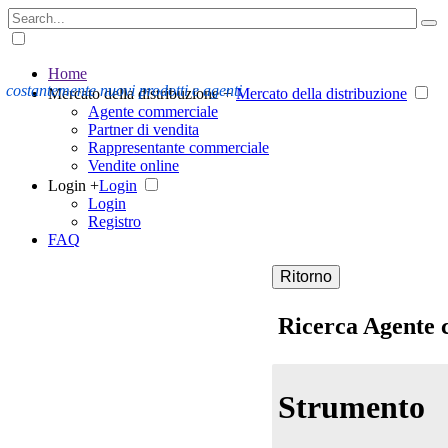
Home
costantemente nuovi prodotti e agenti
Mercato della distribuzione +
Mercato della distribuzione
Agente commerciale
Partner di vendita
Rappresentante commerciale
Vendite online
Login +
Login
Login
Registro
FAQ
Ritorno
Ricerca Agente
Strumento