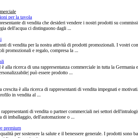
merciale
ioni per la tavola
presentante di vendita che desideri vendere i nostri prodotti su commissi
gia dell'acqua ci distinguono dagli ...
i
ti di vendita per la nostra attività di prodotti promozionali. I vostri co
coli promozionali e regalo, compresa la ...
ali
 alla ricerca di una rappresentanza commerciale in tutta la Germania e 
rsonalizzabile| può essere prodotto ...
crescita è alla ricerca di rappresentanti di vendita impegnati e motivati.
rofilo in vendita al ...
 rappresentanti di vendita o partner commerciali nei settori dell'intralogi
ia di imballaggio, dell'automazione o ...
are premium
 qualità per sostenere la salute e il benessere generale. I prodotti sono ba