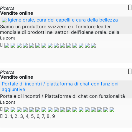
Ricerca
Vendite online
Igiene orale, cura dei capelli e cura della bellezza
Siamo un produttore svizzero e il fornitore leader
mondiale di prodotti nei settori dell'igiene orale, della
cura dei capelli e della bellezza. La qualità dei nostri
La zona
prodotti gode della massima
Ricerca
Vendite online
Portale di incontri / piattaforma di chat con funzioni
aggiuntive
Portale di incontri / Piattaforma di chat con funzionalità
aggiuntive + Pannello Amministrativo e Mod Prendi in
La zona
gestione un nuovo sito di incontri esclusivo e moderno e
una piattaforma di chat con
0, 1, 2, 3, 4, 5, 6, 7, 8, 9