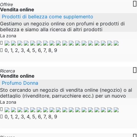
Offrire
Vendita online
Prodotti di bellezza come supplemento
Gestiamo un negozio online con profumi e prodotti di
bellezza e siamo alla ricerca di altri prodotti
complementari per i nostri clienti che possano essere
La zona
perfettamente integrati con profumi, come
0, 1, 2, 3, 4, 5, 6, 7, 8, 9
Ricerca
Vendite online
Profumo Donna
Sto cercando un negozio di vendita online (negozio) o al
dettaglio (rivenditore, parrucchiere ecc.) per un nuovo
profumo femminile. Esiste solo una versione di questo
La zona
profumo, il livello di qualità
0, 1, 2, 3, 4, 5, 6, 7, 8, 9