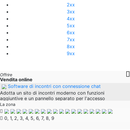
2xx
3xx
4xx
5xx
6xx
7xx
8xx
9xx
Offrire
Vendita online
Software di incontri con connessione chat
Adotta un sito di incontri moderno con funzioni
aggiuntive e un pannello separato per l'accesso
amministrativo e la moderazione Il software era
La zona
completamente programmato, ma non era ancora in
0, 1, 2, 3, 4, 5, 6, 7, 8, 9