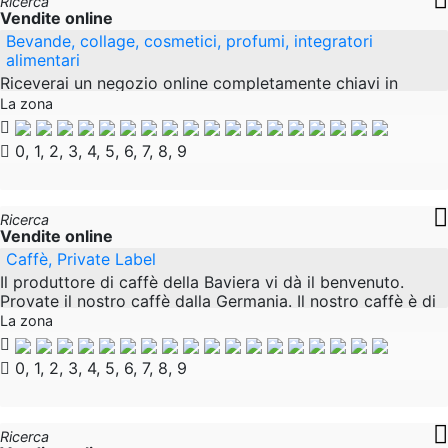
Ricerca
Vendite online
Bevande, collage, cosmetici, profumi, integratori
alimentari
Riceverai un negozio online completamente chiavi in
mano con prodotti come profumi, cosmetici, integratori
La zona
alimentari, bevande, collagene, prodotti per la perdita di
peso e altri prodotti (Made in
0, 1, 2, 3, 4, 5, 6, 7, 8, 9
Ricerca
Vendite online
Caffè, Private Label
Il produttore di caffè della Baviera vi dà il benvenuto.
Provate il nostro caffè dalla Germania. Il nostro caffè è di
altissima qualità e purezza di gusto grazie all'utilizzo di
La zona
tecnologie speciali e
0, 1, 2, 3, 4, 5, 6, 7, 8, 9
Ricerca