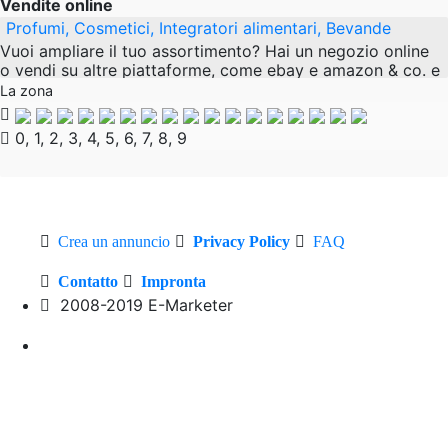
Vendite online
Profumi, Cosmetici, Integratori alimentari, Bevande
Vuoi ampliare il tuo assortimento? Hai un negozio online
o vendi su altre piattaforme, come ebay e amazon & co. e
sei alla ricerca di nuovi prodotti? Perfetto. Perché siamo
La zona
alla ricerca di partner
0, 1, 2, 3, 4, 5, 6, 7, 8, 9
Crea un annuncio
Privacy Policy
FAQ
Contatto
Impronta
2008-2019 E-Marketer