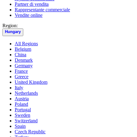
Partner di vendita
Rappresentante commerciale
Vendite online
Region:
Hungary
All Regions
Belgium
China
Denmark
Germany
France
Greece
United Kingdom
Italy
Netherlands
Austria
Poland
Portugal
Sweden
Switzerland
Spain
Czech Republic