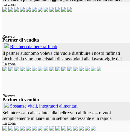
La zona
notturni, costruttori di gallerie, costruzione di strade,
Ricerca
Partner di vendita
Bicchieri da bere raffinati
Il partner autonomo voleva chi vuole distribuire i nostri raffinati
bicchieri da vino con cristalli di strass adatti alla lavastoviglie del
La zona
rispettivo paese. Progettato individualmente con logo di
Ricerca
Partner di vendita
Sostanze vitali, integratori alimentari
Sei interessato alla salute, alla bellezza o al fitness – o vuoi
semplicemente iniziare in un settore interessante e in rapida
La zona
crescita? Allora unisciti al nostro team. Cosa aspettarsi: - Hai il