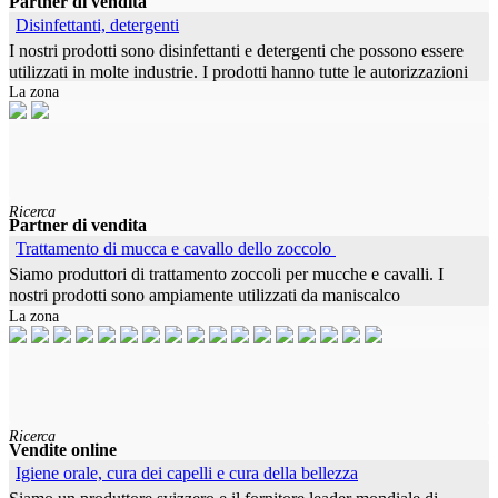
Partner di vendita
Disinfettanti, detergenti
I nostri prodotti sono disinfettanti e detergenti che possono essere
utilizzati in molte industrie. I prodotti hanno tutte le autorizzazioni
La zona
di marketing. Disinfettante per l'igiene di fondo
Ricerca
Partner di vendita
Trattamento di mucca e cavallo dello zoccolo
Siamo produttori di trattamento zoccoli per mucche e cavalli. I
nostri prodotti sono ampiamente utilizzati da maniscalco
La zona
professionale e allevamento di bovini. Cerchiamo distributore /
agente /
Ricerca
Vendite online
Igiene orale, cura dei capelli e cura della bellezza