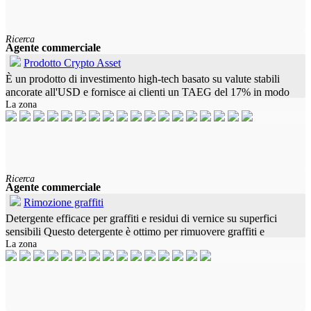
Ricerca
Agente commerciale
Prodotto Crypto Asset
È un prodotto di investimento high-tech basato su valute stabili
ancorate all'USD e fornisce ai clienti un TAEG del 17% in modo
La zona
sicuro. I clienti possono registrarsi tramite una piattaforma web e
Ricerca
Agente commerciale
Rimozione graffiti
Detergente efficace per graffiti e residui di vernice su superfici
sensibili Questo detergente è ottimo per rimuovere graffiti e
La zona
macchie di vernice su superfici in plastica, vetro e metallo. Offre