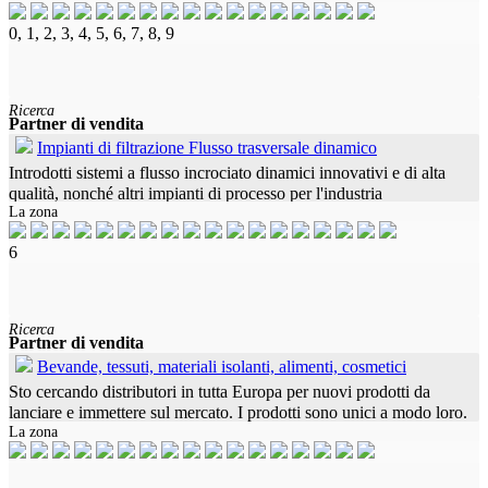
0, 1, 2, 3, 4, 5, 6, 7, 8, 9
Ricerca
Partner di vendita
Impianti di filtrazione Flusso trasversale dinamico
Introdotti sistemi a flusso incrociato dinamici innovativi e di alta
qualità, nonché altri impianti di processo per l'industria
La zona
farmaceutica, chimica e delle bevande, nonché qualsiasi filtrazione
di
6
Ricerca
Partner di vendita
Bevande, tessuti, materiali isolanti, alimenti, cosmetici
Sto cercando distributori in tutta Europa per nuovi prodotti da
lanciare e immettere sul mercato. I prodotti sono unici a modo loro.
La zona
C'è un enorme potenziale qui I prodotti sono autoesplicativi e