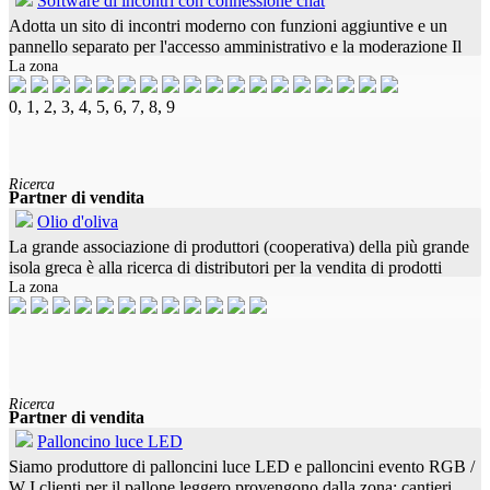
Software di incontri con connessione chat
Adotta un sito di incontri moderno con funzioni aggiuntive e un
pannello separato per l'accesso amministrativo e la moderazione Il
La zona
software era completamente programmato, ma non era ancora in
0, 1, 2, 3, 4, 5, 6, 7, 8, 9
Ricerca
Partner di vendita
Olio d'oliva
La grande associazione di produttori (cooperativa) della più grande
isola greca è alla ricerca di distributori per la vendita di prodotti
La zona
olivicoltivi provenienti dalla propria azienda agricola,
Ricerca
Partner di vendita
Palloncino luce LED
Siamo produttore di palloncini luce LED e palloncini evento RGB /
W I clienti per il pallone leggero provengono dalla zona: cantieri