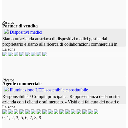
Ricerca
Partner di vendita
Dispositivi medici
Siamo un'azienda austriaca di dispositivi medici gestita dal
proprietario e siamo alla ricerca di collaborazioni commerciali in
La zona
questo modo. Gli strumenti monouso in acciaio inossidabile sono
ora
Ricerca
Agente commerciale
Illuminazione LED sostenibile e sostituibile
Responsabilità / Compiti principali: - Rappresentanza della nostra
azienda con i clienti e sul mercato. - Visiti e ti fai cura dei nostri e
La zona
dei tuoi clienti e vendi la nostra gamma di prodotti in
0, 1, 2, 3, 5, 6, 7, 8, 9