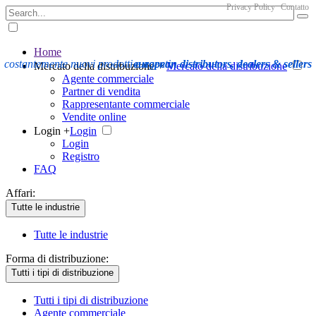
Privacy Policy
Contatto
Home
costantemente nuovi prodotti e agenti
european distributors, dealers & sellers
Mercato della distribuzione +
Mercato della distribuzione
Agente commerciale
Partner di vendita
Rappresentante commerciale
Vendite online
Login +
Login
Login
Registro
FAQ
Affari:
Tutte le industrie
Tutte le industrie
Forma di distribuzione:
Tutti i tipi di distribuzione
Tutti i tipi di distribuzione
Agente commerciale