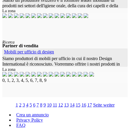
Siamo un produttore svizzero e il fornitore leader mondiale di
prodotti nei settori dell'igiene orale, della cura dei capelli e della
La zona
bellezza. La qualità dei nostri prodotti gode della massima
Ricerca
Partner di vendita
Mobili per ufficio di design
Siamo produttori di mobili per ufficio in cui il nostro Design
International è riconosciuto. Vorremmo offrire i nostri prodotti in
La zona
Europa in futuro e vorremmo espanderci. Pertanto, stiamo
0, 1, 2, 3, 4, 5, 6, 7, 8, 9
1
2
3
4
5
6
7
8
9
10
11
12
13
14
15
16
17
Seite weiter
Crea un annuncio
Privacy Policy
FAQ