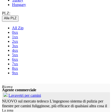
Turkey
Hungary
PLZ:
Alle PLZ
All Zip
0xx
1xx
2xx
3xx
4xx
5xx
6xx
7xx
8xx
9xx
Ricerca
Agente commerciale
Lavavetri per camini
NUOVO sul mercato tedesco L'ingegnoso sistema di pulizia per
finestre per camini fuligginose, più efficace di qualsiasi altra cosa il
La zona
mercato abbia da offrire. Tutte le informazioni e i video sul