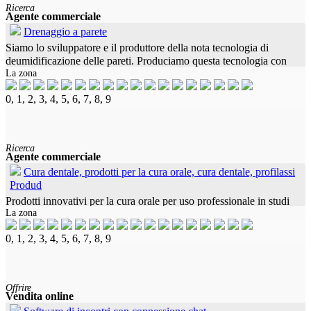
Ricerca
Agente commerciale
Drenaggio a parete
Siamo lo sviluppatore e il produttore della nota tecnologia di
deumidificazione delle pareti. Produciamo questa tecnologia con
La zona
grande successo da molti anni e ora vogliamo espandere le nostre
0, 1, 2, 3, 4, 5, 6, 7, 8, 9
Ricerca
Agente commerciale
Cura dentale, prodotti per la cura orale, cura dentale, profilassi
Produd
Prodotti innovativi per la cura orale per uso professionale in studi
La zona
dentistici, ortodonzia, igiene dentale e farmacie. Cerchiamo
rappresentanti di vendita indipendenti con contatti già esistenti nel
0, 1, 2, 3, 4, 5, 6, 7, 8, 9
Offrire
Vendita online