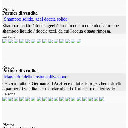
Ricerca
Partner di vendita
Shampoo solido, geel doccia solida
Shampoo solido / doccia geel è fondamentalmente nient'altro che
shampoo liquido / doccia geel, da cui l'acqua è stata rimossa.
La zona
Pertanto, ha anche i vantaggi di un classico shampoo / doccia geel,
Ricerca
Partner di vendita
Mandarini della nostra coltivazione
Cerca in tutta la Germania, l'Austria e in tutta Europa clienti diretti
o partner di vendita per mandarini dalla Turchia. (se interessato
La zona
anche alla qualità biologica). Siamo coltivatori e abbiamo
Ricerca