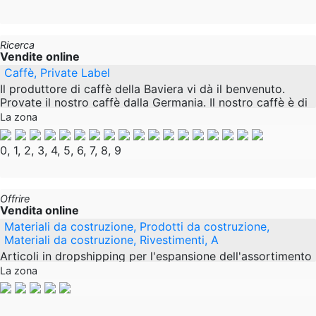
Ricerca
Vendite online
Caffè, Private Label
Il produttore di caffè della Baviera vi dà il benvenuto.
Provate il nostro caffè dalla Germania. Il nostro caffè è di
altissima qualità e purezza di gusto
La zona
0, 1, 2, 3, 4, 5, 6, 7, 8, 9
Offrire
Vendita online
Materiali da costruzione, Prodotti da costruzione,
Materiali da costruzione, Rivestimenti, A
Articoli in dropshipping per l'espansione dell'assortimento
Siamo un produttore di facciate ETICS con listelli in
La zona
mattoni di clinker e vendiamo già con