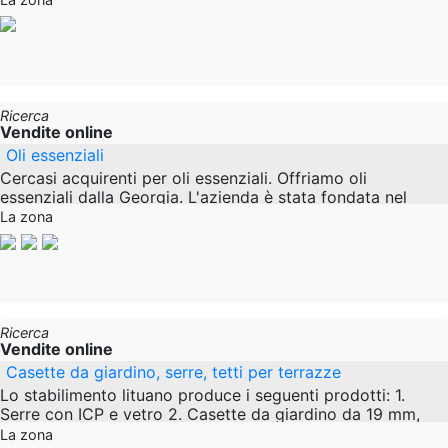
svizzero. L'elaborazione
Ricerca
Vendite online
Oli essenziali
Cercasi acquirenti per oli essenziali. Offriamo oli
essenziali dalla Georgia. L'azienda è stata fondata nel
2017 e oggi ha uno stabilimento di produzione
La zona
Ricerca
Vendite online
Casette da giardino, serre, tetti per terrazze
Lo stabilimento lituano produce i seguenti prodotti: 1.
Serre con ICP e vetro 2. Casette da giardino da 19 mm,
28 mm, 34 mm, 44 mm. 3. Posti auto
La zona