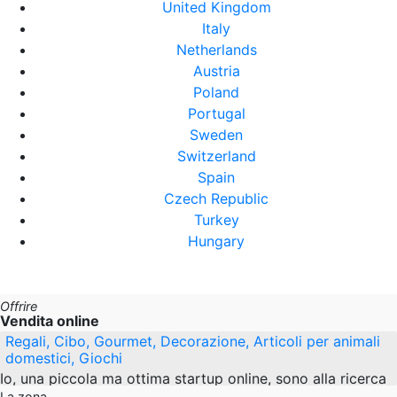
United Kingdom
Italy
Netherlands
Austria
Poland
Portugal
Sweden
Switzerland
Spain
Czech Republic
Turkey
Hungary
Offrire
Vendita online
Regali, Cibo, Gourmet, Decorazione, Articoli per animali
domestici, Giochi
Io, una piccola ma ottima startup online, sono alla ricerca
di prodotti originali e di alta qualità per il mercato online
La zona