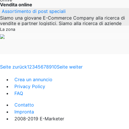
Vendita online
Assortimento di post speciali
Siamo una giovane E-Commerce Company alla ricerca di
vendite e partner logistici. Siamo alla ricerca di aziende
che vogliano ampliare i loro canali
La zona
Seite zurück
1
2
3
4
5
6
7
8
9
10
Seite weiter
Crea un annuncio
Privacy Policy
FAQ
Contatto
Impronta
2008-2019 E-Marketer