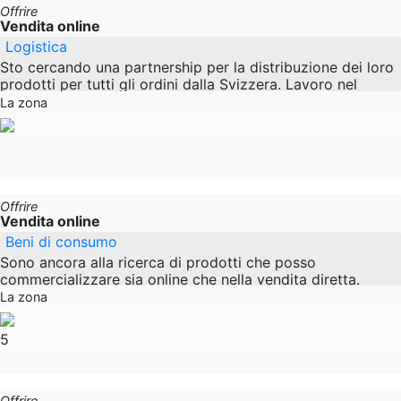
Offrire
Vendita online
Logistica
Sto cercando una partnership per la distribuzione dei loro
prodotti per tutti gli ordini dalla Svizzera. Lavoro nel
settore della logistica da 7 anni e porto
La zona
Offrire
Vendita online
Beni di consumo
Sono ancora alla ricerca di prodotti che posso
commercializzare sia online che nella vendita diretta.
Lavoro nei settori B2B e B2C. Per favore niente offerte
La zona
5
Offrire