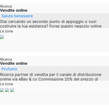
Ricerca
Vendite online
Salute benessere
Stai cercando un secondo punto di appoggio o vuoi
costruire la tua esistenza? Forse questo negozio online
splendidamente progettato e moderno sarebbe qualcosa
La zona
Ricerca
Vendite online
Profumo
Ricerca partner di vendita per il canale di distribuzione
online via eBay & co Commissione 20% del prezzo di
vendita a lungo
La zona