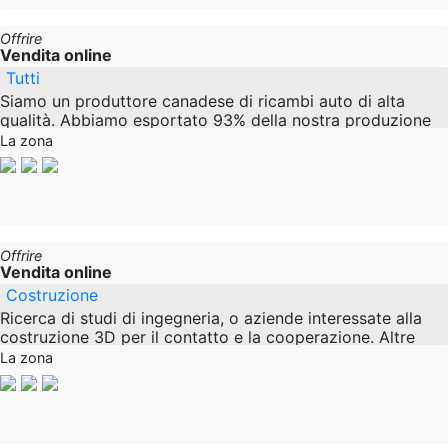
Offrire
Vendita online
Tutti
Siamo un produttore canadese di ricambi auto di alta
qualità. Abbiamo esportato 93% della nostra produzione
online solo negli Stati Uniti dal 2004. Siamo alla
La zona
Offrire
Vendita online
Costruzione
Ricerca di studi di ingegneria, o aziende interessate alla
costruzione 3D per il contatto e la cooperazione. Altre
forme di cooperazione sono possibili
La zona