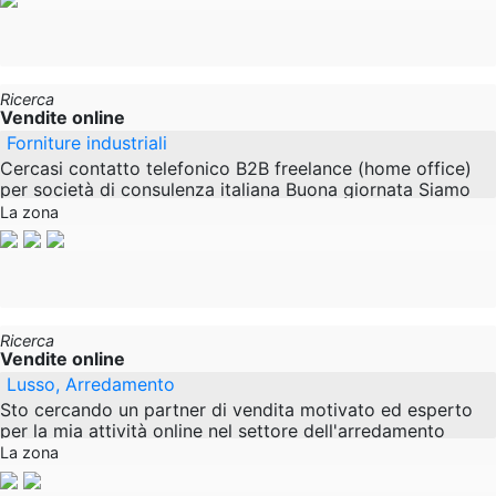
Ricerca
Vendite online
Forniture industriali
Cercasi contatto telefonico B2B freelance (home office)
per società di consulenza italiana Buona giornata Siamo
una società di consulenza italiana e siamo
La zona
Ricerca
Vendite online
Lusso, Arredamento
Sto cercando un partner di vendita motivato ed esperto
per la mia attività online nel settore dell'arredamento
esclusivo con piccoli mobili, lampade e
La zona