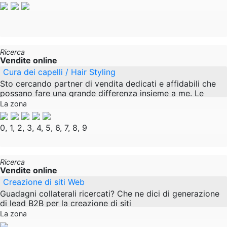
Ricerca
Vendite online
Cura dei capelli / Hair Styling
Sto cercando partner di vendita dedicati e affidabili che
possano fare una grande differenza insieme a me. Le
persone con la passione per la comunicazione, la
La zona
0, 1, 2, 3, 4, 5, 6, 7, 8, 9
Ricerca
Vendite online
Creazione di siti Web
Guadagni collaterali ricercati? Che ne dici di generazione
di lead B2B per la creazione di siti
web/programmazione/graphic design/marketing online?
La zona
La