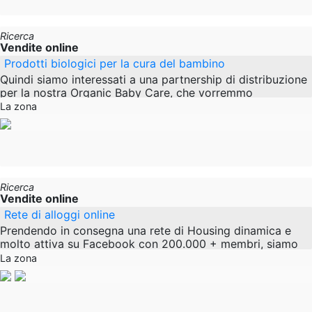
Ricerca
Vendite online
Prodotti biologici per la cura del bambino
Quindi siamo interessati a una partnership di distribuzione
per la nostra Organic Baby Care, che vorremmo
distribuire attraverso il canale farmacia/ist
La zona
Ricerca
Vendite online
Rete di alloggi online
Prendendo in consegna una rete di Housing dinamica e
molto attiva su Facebook con 200.000 + membri, siamo
una delle più grandi reti in Germania e Austria con
La zona