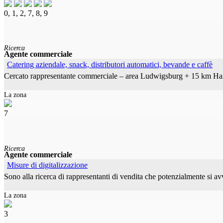
0, 1, 2, 7, 8, 9
Ricerca
Agente commerciale
Catering aziendale, snack, distributori automatici, bevande e caffè
Cercato rappresentante commerciale – area Ludwigsburg + 15 km Hai c
La zona
7
Ricerca
Agente commerciale
Misure di digitalizzazione
Sono alla ricerca di rappresentanti di vendita che potenzialmente si 
La zona
3