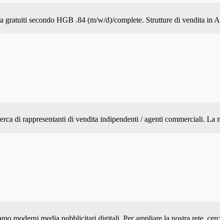
dita gratuiti secondo HGB .84 (m/w/d)/complete. Strutture di vendita in A
erca di rappresentanti di vendita indipendenti / agenti commerciali. La 
amo moderni media pubblicitari digitali. Per ampliare la nostra rete, ce