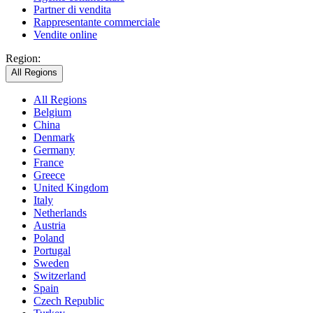
Partner di vendita
Rappresentante commerciale
Vendite online
Region:
All Regions
All Regions
Belgium
China
Denmark
Germany
France
Greece
United Kingdom
Italy
Netherlands
Austria
Poland
Portugal
Sweden
Switzerland
Spain
Czech Republic