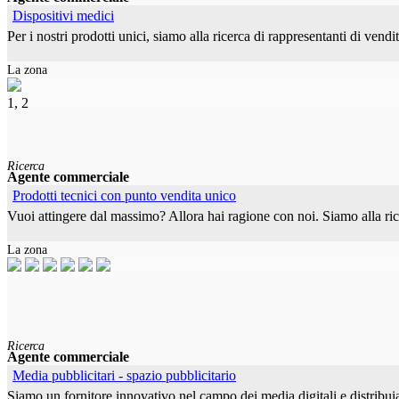
Dispositivi medici
Per i nostri prodotti unici, siamo alla ricerca di rappresentanti di ven
La zona
1, 2
Ricerca
Agente commerciale
Prodotti tecnici con punto vendita unico
Vuoi attingere dal massimo? Allora hai ragione con noi. Siamo alla ric
La zona
Ricerca
Agente commerciale
Media pubblicitari - spazio pubblicitario
Siamo un fornitore innovativo nel campo dei media digitali e distribui