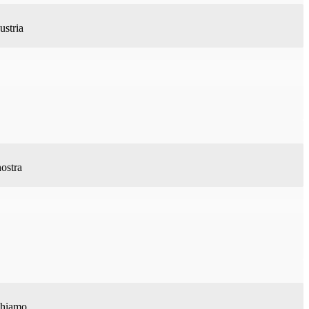
ustria
nostra
rchiamo