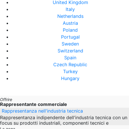
United Kingdom
Italy
Netherlands
Austria
Poland
Portugal
Sweden
Switzerland
Spain
Czech Republic
Turkey
Hungary
Offrire
Rappresentante commerciale
Rappresentanza nell'industria tecnica
Rappresentanza indipendente dell'industria tecnica con un
focus su prodotti industriali, componenti tecnici e
soluzioni di produzione che richiedono
La zona