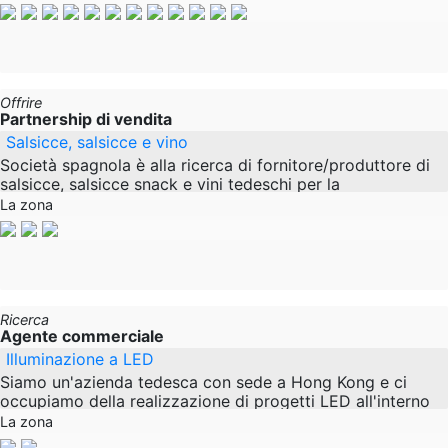
Offrire
Partnership di vendita
Salsicce, salsicce e vino
Società spagnola è alla ricerca di fornitore/produttore di
salsicce, salsicce snack e vini tedeschi per la
distribuzione in Spagna. Rete di propri
La zona
Ricerca
Agente commerciale
Illuminazione a LED
Siamo un'azienda tedesca con sede a Hong Kong e ci
occupiamo della realizzazione di progetti LED all'interno
e all'esterno. Non solo forniamo ai nostri clienti
La zona