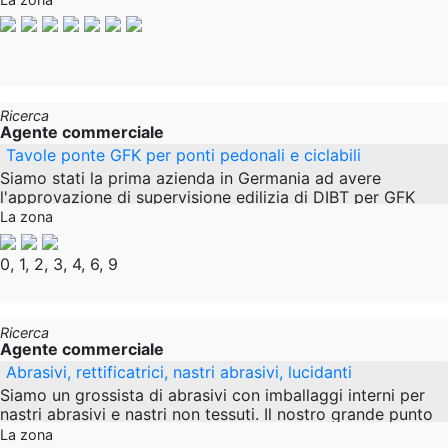
Ricerca
Agente commerciale
Tavole ponte GFK per ponti pedonali e ciclabili
Siamo stati la prima azienda in Germania ad avere
l'approvazione di supervisione edilizia di DIBT per GFK
(vetroresina rinforzata plastica) ponte tavole per
La zona
0, 1, 2, 3, 4, 6, 9
Ricerca
Agente commerciale
Abrasivi, rettificatrici, nastri abrasivi, lucidanti
Siamo un grossista di abrasivi con imballaggi interni per
nastri abrasivi e nastri non tessuti. Il nostro grande punto
di forza è la produzione su richiesta
La zona