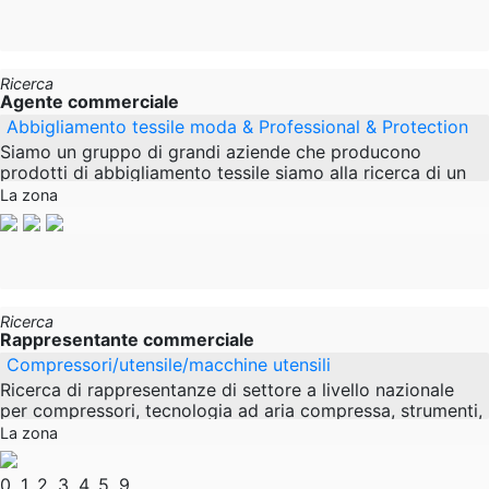
Ricerca
Agente commerciale
Abbigliamento tessile moda & Professional & Protection
Siamo un gruppo di grandi aziende che producono
prodotti di abbigliamento tessile siamo alla ricerca di un
rappresentante di vendita (agente) che ci metterà in
La zona
Ricerca
Rappresentante commerciale
Compressori/utensile/macchine utensili
Ricerca di rappresentanze di settore a livello nazionale
per compressori, tecnologia ad aria compressa, strumenti,
attrezzature officina, Macchine agricole.
La zona
0, 1, 2, 3, 4, 5, 9