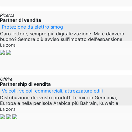
Ricerca
Partner di vendita
Protezione da elettro smog
Caro lettore, sempre più digitalizzazione. Ma è davvero
buono? Sempre più avviso sull'impatto dell'espansione
delle reti mobili. I nostri prodotti sono
La zona
Offrire
Partnership di vendita
Veicoli, veicoli commerciali, attrezzature edili
Distribuzione dei vostri prodotti tecnici in Germania,
Europa e nella penisola Arabica più Bahrain, Kuwait e
Qatar. Focus sul settore automobilistico e dei
La zona