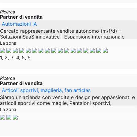
Ricerca
Partner di vendita
Automazioni IA
Cercato rappresentante vendite autonomo (m/f/d) –
Soluzioni SaaS innovative | Espansione internazionale
Siamo un'azienda orientata alla crescita specializzata
La zona
1, 2, 3, 4, 5, 6
Ricerca
Partner di vendita
Articoli sportivi, maglieria, fan articles
Siamo un'azienda con vendite e design per appassionati e
articoli sportivi come maglie, Pantaloni sportivi,
passamanerie, sciarpe e molto altro. Stiamo
La zona