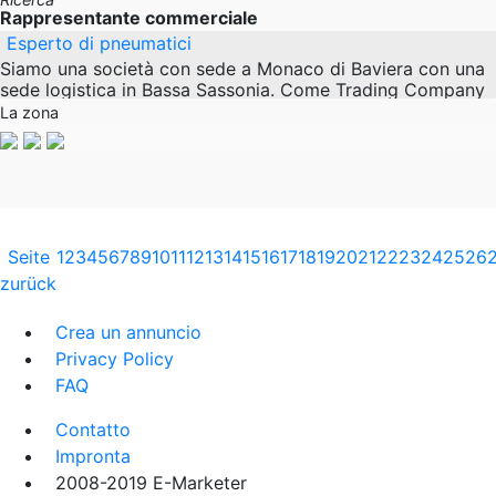
Rappresentante commerciale
Esperto di pneumatici
Siamo una società con sede a Monaco di Baviera con una
sede logistica in Bassa Sassonia. Come Trading Company
per EM, AS e OTR pneumatici e carcasse, siamo in
La zona
Seite
1
2
3
4
5
6
7
8
9
10
11
12
13
14
15
16
17
18
19
20
21
22
23
24
25
26
zurück
Crea un annuncio
Privacy Policy
FAQ
Contatto
Impronta
2008-2019 E-Marketer