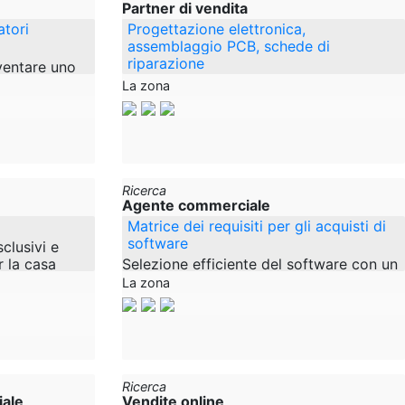
Partner di vendita
atori
Progettazione elettronica,
assemblaggio PCB, schede di
riparazione
ventare uno
to il mondo?
Per rafforzare il nostro team, stiamo
La zona
a ricerca di
cercando partner di vendita,
ogliono
rappresentanti di vendita, distributori o
agenti in tutta la Germania. Lei è un
Ricerca
Agente commerciale
Matrice dei requisiti per gli acquisti di
software
clusivi e
 la casa
Selezione efficiente del software con un
mano in
sistema: il vostro strumento digitale per
La zona
a ricerca di
processi decisionali strutturati Il nostro
strumento supporta le aziende
Ricerca
ale
Vendite online