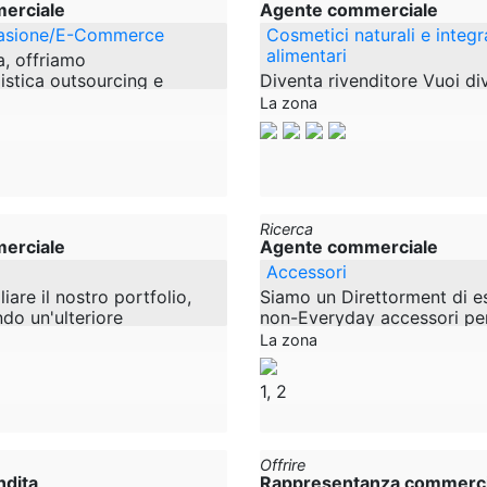
erciale
Agente commerciale
vasione/E-Commerce
Cosmetici naturali e integr
alimentari
, offriamo
gistica outsourcing e
Diventa rivenditore Vuoi di
do un rappresentante di
dei nostri rivenditori in tut
La zona
friamo anche soluzioni di
Benissimo. Siamo sempre all
ento come
rivenditori entusiasti che v
Ricerca
erciale
Agente commerciale
Accessori
liare il nostro portfolio,
Siamo un Direttorment di es
do un'ulteriore
non-Everyday accessori per
a per i prodotti per i
marittima e gioielli fatti a 
La zona
ecializzati PBS (e
argento massiccio siamo all
le
1, 2
Offrire
ndita
Rappresentanza commerci