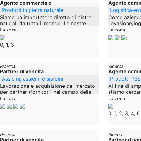
Agente commerciale
Agente comm
Prodotti in pietra naturale
Logistica-e
Siamo un importatore diretto di pietre
Come azienda
naturali da tutto il mondo. Le nostre
l'evasione/lo
pietre naturali possono essere
stiamo cercan
La zona
La zona
acquistate sfuse, in big bag, cestini di
vendita, e of
filo
confezionam
0, 1, 3
Ricerca
Ricerca
Partner di vendita
Agente comm
Assiemi, assiemi e sistemi
Prodotti PBS
Lavorazione e acquisizione del mercato
Al fine di amp
per partner (fornitori) nel campo della
stiamo cercan
lavorazione dei metalli (tecnologia di
rappresentanz
La zona
La zona
taglio, lavorazione della lamiera,
rivenditori sp
correlati). Nel
0, 1, 2, 3, 4, 6
Ricerca
Ricerca
Partner di vendita
Partner di ve