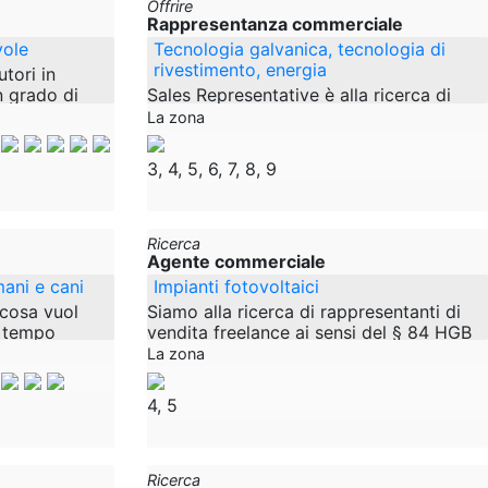
Offrire
Rappresentanza commerciale
vole
Tecnologia galvanica, tecnologia di
rivestimento, energia
utori in
n grado di
Sales Representative è alla ricerca di
 bere
prodotti provenienti dai settori della
La zona
evettate. Il
tecnologia galvanica, della tecnologia di
rivestimento e dell'energia. In
3, 4, 5, 6, 7, 8, 9
Ricerca
Agente commerciale
ani e cani
Impianti fotovoltaici
cosa vuol
Siamo alla ricerca di rappresentanti di
l tempo
vendita freelance ai sensi del § 84 HGB
con esso? Qui
(m/f/d) per impianti fotovoltaici nel
La zona
costruire la
settore privato e commerciale per il
4, 5
Ricerca