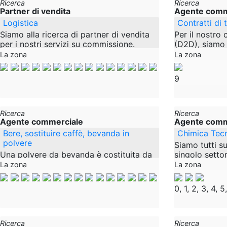
Ricerca
Ricerca
Partner di vendita
Agente comm
Logistica
Contratti di
Siamo alla ricerca di partner di vendita
Per il nostro 
per i nostri servizi su commissione.
(D2D), siamo a
Quali servizi sono coinvolti? Il problema
clienti nel ca
La zona
La zona
principale è l'adempimento.
sedi in Centr
Franconia
9
Ricerca
Ricerca
Agente commerciale
Agente comm
Bere, sostituire caffè, bevanda in
Chimica Tec
polvere
Siamo tutti su
Una polvere da bevanda è costituita da
singolo settor
semi di dada essiccati, tostati e
cliente. Ad e
La zona
La zona
macinati. È naturalmente privo di
prodotti nel n
koffeein e ricco di minerali e vitamine.
0, 1, 2, 3, 4, 5,
Per la
Ricerca
Ricerca